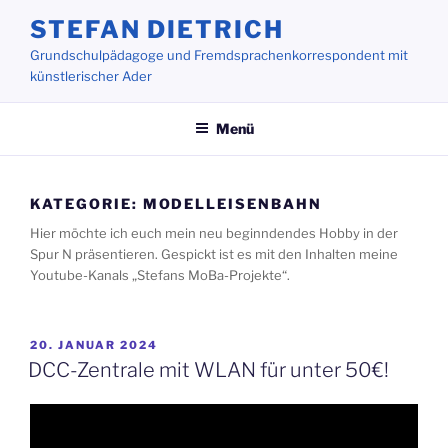
Zum
STEFAN DIETRICH
Inhalt
Grundschulpädagoge und Fremdsprachenkorrespondent mit
springen
künstlerischer Ader
Menü
KATEGORIE:
MODELLEISENBAHN
Hier möchte ich euch mein neu beginndendes Hobby in der
Spur N präsentieren. Gespickt ist es mit den Inhalten meine
Youtube-Kanals „Stefans MoBa-Projekte“.
VERÖFFENTLICHT
20. JANUAR 2024
AM
DCC-Zentrale mit WLAN für unter 50€!