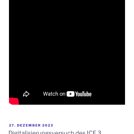
VERÖFFENTLICHT
27. DEZEMBER 2023
AM
Digitalisierungsversuch des ICE 3