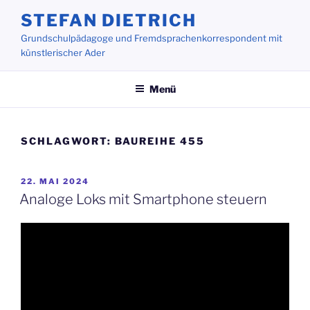
Zum
STEFAN DIETRICH
Inhalt
Grundschulpädagoge und Fremdsprachenkorrespondent mit
springen
künstlerischer Ader
Menü
SCHLAGWORT:
BAUREIHE 455
VERÖFFENTLICHT
22. MAI 2024
AM
Analoge Loks mit Smartphone steuern