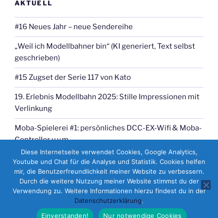
AKTUELL
#16 Neues Jahr – neue Sendereihe
„Weil ich Modellbahner bin“ (KI generiert, Text selbst
geschrieben)
#15 Zugset der Serie 117 von Kato
19. Erlebnis Modellbahn 2025: Stille Impressionen mit
Verlinkung
Moba-Spielerei #1: persönliches DCC-EX-Wifi & Moba-
Controller u.v.m.
Diese Internetseite verwendet Cookies, Google Analytics,
Youtube und Chat für die Analyse und Statistik. Cookies helfen
mir, die Benutzerfreundlichkeit meiner Website zu verbessern.
Durch die weitere Nutzung meiner Website stimmst du der
Verwendung zu. Weitere Informationen hierzu findest du in der
Datenschutzerklärung
.
Datenschutzerklärung
Stolz präsentiert von WordPress
Einverstanden!
Nur notwendige Cookies