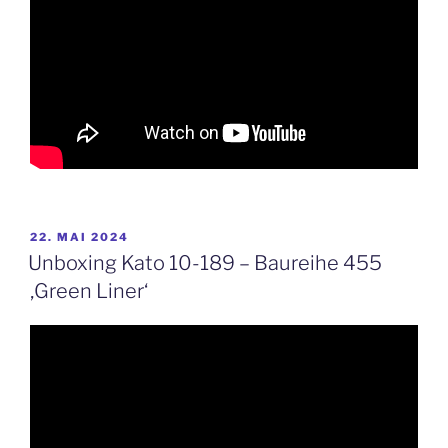
VERÖFFENTLICHT
22. MAI 2024
AM
Unboxing Kato 10-189 – Baureihe 455
‚Green Liner‘