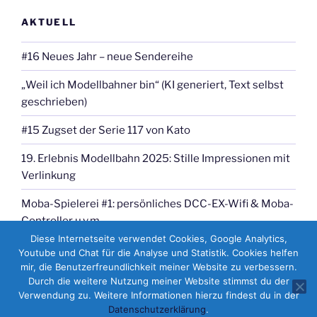
AKTUELL
#16 Neues Jahr – neue Sendereihe
„Weil ich Modellbahner bin“ (KI generiert, Text selbst
geschrieben)
#15 Zugset der Serie 117 von Kato
19. Erlebnis Modellbahn 2025: Stille Impressionen mit
Verlinkung
Moba-Spielerei #1: persönliches DCC-EX-Wifi & Moba-
Controller u.v.m.
Diese Internetseite verwendet Cookies, Google Analytics,
Youtube und Chat für die Analyse und Statistik. Cookies helfen
mir, die Benutzerfreundlichkeit meiner Website zu verbessern.
Durch die weitere Nutzung meiner Website stimmst du der
Verwendung zu. Weitere Informationen hierzu findest du in der
Datenschutzerklärung
.