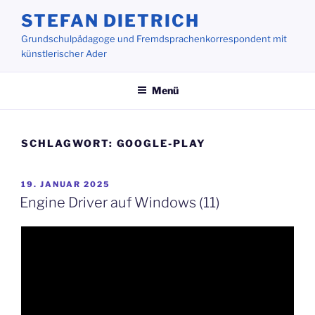
Zum
STEFAN DIETRICH
Inhalt
Grundschulpädagoge und Fremdsprachenkorrespondent mit
springen
künstlerischer Ader
Menü
SCHLAGWORT:
GOOGLE-PLAY
VERÖFFENTLICHT
19. JANUAR 2025
AM
Engine Driver auf Windows (11)