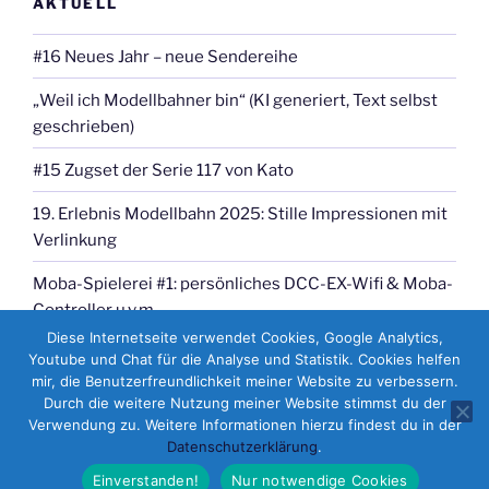
AKTUELL
#16 Neues Jahr – neue Sendereihe
„Weil ich Modellbahner bin“ (KI generiert, Text selbst
geschrieben)
#15 Zugset der Serie 117 von Kato
19. Erlebnis Modellbahn 2025: Stille Impressionen mit
Verlinkung
Moba-Spielerei #1: persönliches DCC-EX-Wifi & Moba-
Controller u.v.m.
Diese Internetseite verwendet Cookies, Google Analytics,
Youtube und Chat für die Analyse und Statistik. Cookies helfen
mir, die Benutzerfreundlichkeit meiner Website zu verbessern.
Durch die weitere Nutzung meiner Website stimmst du der
Verwendung zu. Weitere Informationen hierzu findest du in der
Datenschutzerklärung
.
Datenschutzerklärung
Stolz präsentiert von WordPress
Einverstanden!
Nur notwendige Cookies