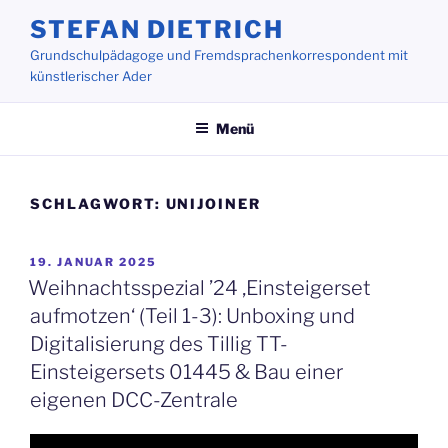
Zum
STEFAN DIETRICH
Inhalt
Grundschulpädagoge und Fremdsprachenkorrespondent mit
springen
künstlerischer Ader
Menü
SCHLAGWORT:
UNIJOINER
VERÖFFENTLICHT
19. JANUAR 2025
AM
Weihnachtsspezial ’24 ‚Einsteigerset
aufmotzen‘ (Teil 1-3): Unboxing und
Digitalisierung des Tillig TT-
Einsteigersets 01445 & Bau einer
eigenen DCC-Zentrale