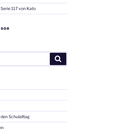
 Serie 117 von Kato
 DDR
Suchen
 den Schulalltag
hn