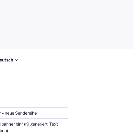
eutsch
 – neue Sendereihe
lbahner bin“ (KI generiert, Text
eben)