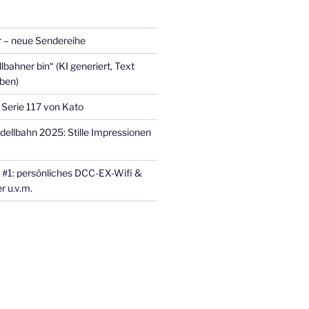
 – neue Sendereihe
lbahner bin“ (KI generiert, Text
eben)
 Serie 117 von Kato
dellbahn 2025: Stille Impressionen
 #1: persönliches DCC-EX-Wifi &
r u.v.m.