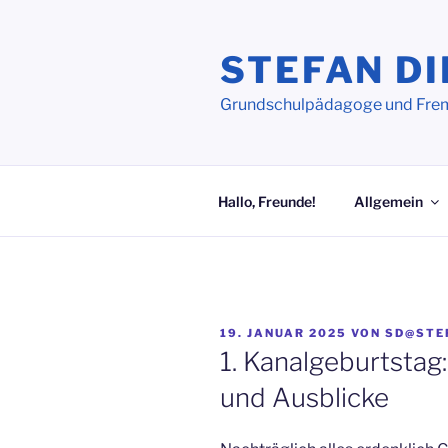
Zum
Inhalt
STEFAN DI
springen
Grundschulpädagoge und Frem
Hallo, Freunde!
Allgemein
VERÖFFENTLICHT
19. JANUAR 2025
VON
SD@STE
AM
1. Kanalgeburtstag
und Ausblicke