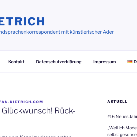
ETRICH
dsprachenkorrespondent mit künstlerischer Ader
Kontakt
Datenschutzerklärung
Impressum
D
AKTUELL
FAN-DIETRICH.COM
: Glückwunsch! Rück-
#16 Neues Jahr
„Weil ich Model
selbst geschri