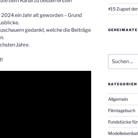
Gute dem Kanal zu dessen ersten
#15 Zugset der
 2024 ein Jahr alt geworden – Grund
usblicke.
n Zuschauern gedankt, welche die Beiträge
GEHEIMAKTE
n.
chsten Jahre.
Suche
t!
nach:
KATEGORIEN
Allgemein
Filmtagebuch
Fundstücke für
Modelleisenba