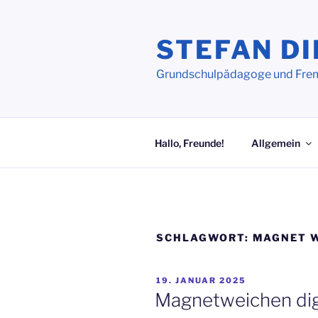
Zum
Inhalt
STEFAN DI
springen
Grundschulpädagoge und Frem
Hallo, Freunde!
Allgemein
SCHLAGWORT:
MAGNET 
VERÖFFENTLICHT
19. JANUAR 2025
AM
Magnetweichen digi