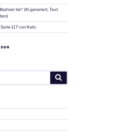
lbahner bin“ (KI generiert, Text
eben)
 Serie 117 von Kato
 DDR
Suchen