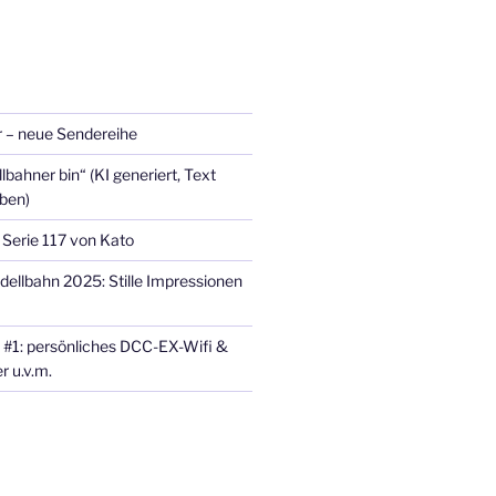
 – neue Sendereihe
lbahner bin“ (KI generiert, Text
eben)
 Serie 117 von Kato
dellbahn 2025: Stille Impressionen
 #1: persönliches DCC-EX-Wifi &
r u.v.m.