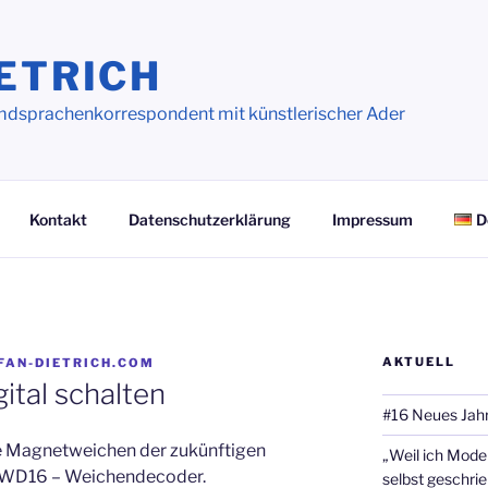
ETRICH
dsprachenkorrespondent mit künstlerischer Ader
Kontakt
Datenschutzerklärung
Impressum
D
AKTUELL
FAN-DIETRICH.COM
tal schalten
#16 Neues Jahr
die Magnetweichen der zukünftigen
„Weil ich Model
es WD16 – Weichendecoder.
selbst geschri