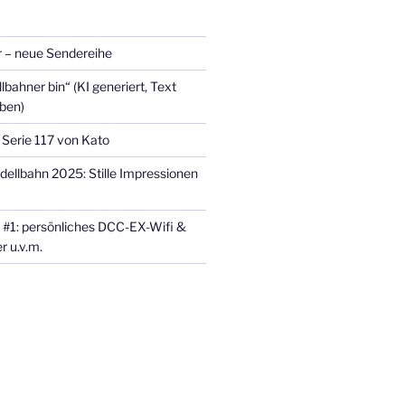
 – neue Sendereihe
lbahner bin“ (KI generiert, Text
eben)
 Serie 117 von Kato
dellbahn 2025: Stille Impressionen
 #1: persönliches DCC-EX-Wifi &
r u.v.m.