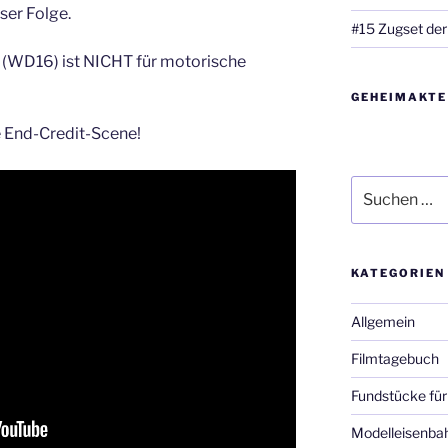
eser Folge.
#15 Zugset der
(WD16) ist NICHT für motorische
GEHEIMAKTE
ne End-Credit-Scene!
Suche
nach:
KATEGORIEN
Allgemein
Filmtagebuch
Fundstücke für
Modelleisenba