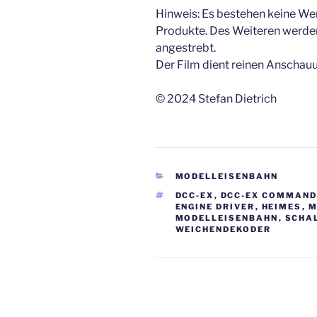
Hinweis: Es bestehen keine Wer
Produkte. Des Weiteren werden
angestrebt.
Der Film dient reinen Anscha
© 2024 Stefan Dietrich
KATEGORIEN
MODELLEISENBAHN
SCHLAGWÖRTER
DCC-EX
,
DCC-EX COMMAND
ENGINE DRIVER
,
HEIMES
,
M
MODELLEISENBAHN
,
SCHA
WEICHENDEKODER