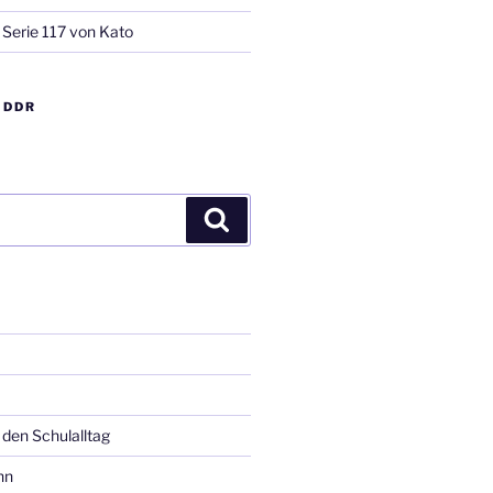
 Serie 117 von Kato
 DDR
Suchen
 den Schulalltag
hn