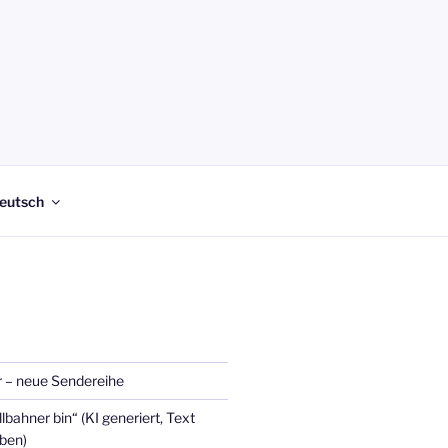
eutsch
 – neue Sendereihe
lbahner bin“ (KI generiert, Text
eben)