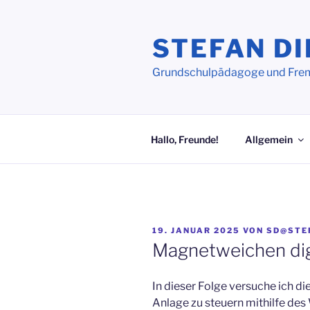
Zum
Inhalt
STEFAN DI
springen
Grundschulpädagoge und Frem
Hallo, Freunde!
Allgemein
VERÖFFENTLICHT
19. JANUAR 2025
VON
SD@STE
AM
Magnetweichen digi
In dieser Folge versuche ich 
Anlage zu steuern mithilfe d